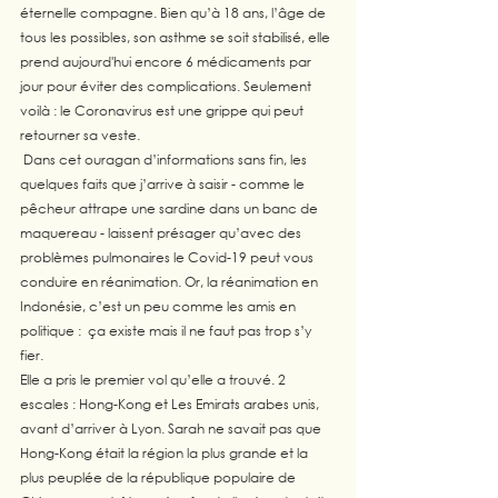
éternelle compagne. Bien qu’à 18 ans, l’âge de 
tous les possibles, son asthme se soit stabilisé, elle 
prend aujourd'hui encore 6 médicaments par 
jour pour éviter des complications. Seulement 
voilà : le Coronavirus est une grippe qui peut 
retourner sa veste.
 Dans cet ouragan d’informations sans fin, les 
quelques faits que j’arrive à saisir - comme le 
pêcheur attrape une sardine dans un banc de 
maquereau - laissent présager qu’avec des 
problèmes pulmonaires le Covid-19 peut vous 
conduire en réanimation. Or, la réanimation en 
Indonésie, c’est un peu comme les amis en 
politique :  ça existe mais il ne faut pas trop s’y 
fier.
Elle a pris le premier vol qu’elle a trouvé. 2 
escales : Hong-Kong et Les Emirats arabes unis, 
avant d’arriver à Lyon. Sarah ne savait pas que 
Hong-Kong était la région la plus grande et la 
plus peuplée de la république populaire de 