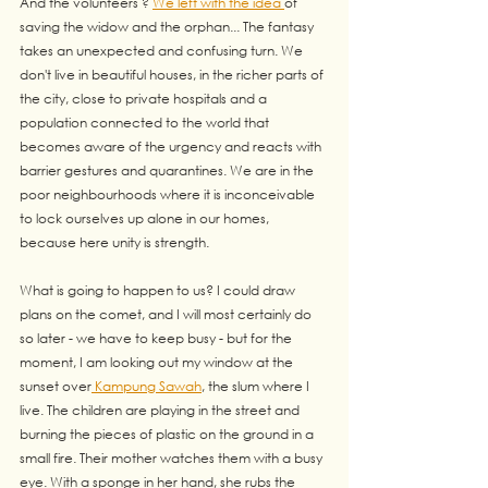
And the volunteers ? 
We left with the idea 
of 
saving the widow and the orphan... The fantasy 
takes an unexpected and confusing turn. We 
don't live in beautiful houses, in the richer parts of 
the city, close to private hospitals and a 
population connected to the world that 
becomes aware of the urgency and reacts with 
barrier gestures and quarantines. We are in the 
poor neighbourhoods where it is inconceivable 
to lock ourselves up alone in our homes, 
because here unity is strength. 
What is going to happen to us? I could draw 
plans on the comet, and I will most certainly do 
so later - we have to keep busy - but for the 
moment, I am looking out my window at the 
sunset over
 Kampung Sawah
, the slum where I 
live. The children are playing in the street and 
burning the pieces of plastic on the ground in a 
small fire. Their mother watches them with a busy 
eye. With a sponge in her hand, she rubs the 