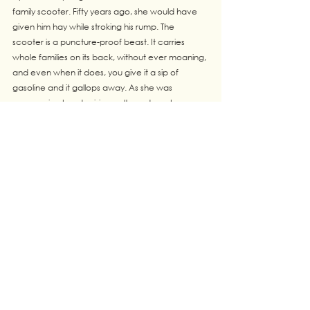
family scooter. Fifty years ago, she would have 
given him hay while stroking his rump. The 
scooter is a puncture-proof beast. It carries 
whole families on its back, without ever moaning, 
and even when it does, you give it a sip of 
gasoline and it gallops away. As she was 
announcing her decision, salt ran down her 
cheeks. I didn't know how to react. Usually, when 
emotions flare up in my interlocutor, I 
methodically try to adopt the "right" attitude. I try 
to teleport myself into the person concerned. 
Put myself in their shoes, as it were. To show 
empathy. The equation seems pretty simple to 
me: we are all human beings and, despite our 
differences, we have a common course of 
action. Romain, how would you like others to 
react to you? And then my theorem falls apart. If 
I were Sarah, I would run away to express my 
sorrow in silence. On the inside, as it were. Which, 
in view of some fairly obvious physical and 