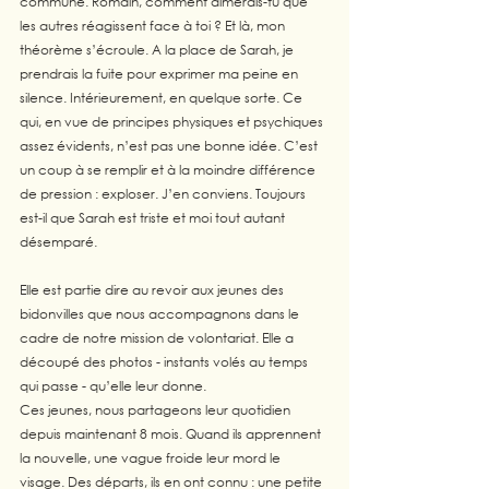
commune. Romain, comment aimerais-tu que 
les autres réagissent face à toi ? Et là, mon 
théorème s’écroule. A la place de Sarah, je 
prendrais la fuite pour exprimer ma peine en 
silence. Intérieurement, en quelque sorte. Ce 
qui, en vue de principes physiques et psychiques 
assez évidents, n’est pas une bonne idée. C’est 
un coup à se remplir et à la moindre différence 
de pression : exploser. J’en conviens. Toujours 
est-il que Sarah est triste et moi tout autant 
désemparé. 
Elle est partie dire au revoir aux jeunes des 
bidonvilles que nous accompagnons dans le 
cadre de notre mission de volontariat. Elle a 
découpé des photos - instants volés au temps 
qui passe - qu’elle leur donne. 
Ces jeunes, nous partageons leur quotidien 
depuis maintenant 8 mois. Quand ils apprennent 
la nouvelle, une vague froide leur mord le 
visage. Des départs, ils en ont connu : une petite 