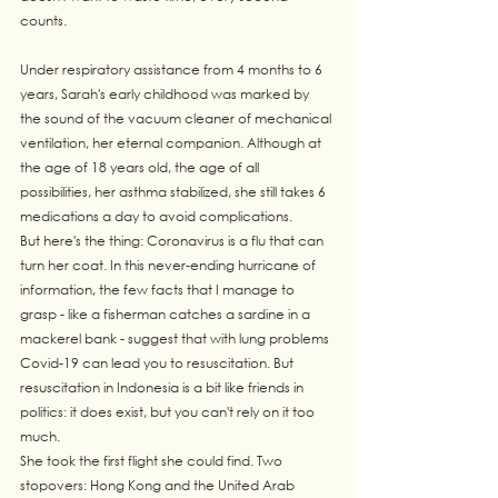
counts. 
Under respiratory assistance from 4 months to 6 
years, Sarah's early childhood was marked by 
the sound of the vacuum cleaner of mechanical 
ventilation, her eternal companion. Although at 
the age of 18 years old, the age of all 
possibilities, her asthma stabilized, she still takes 6 
medications a day to avoid complications.
But here's the thing: Coronavirus is a flu that can 
turn her coat. In this never-ending hurricane of 
information, the few facts that I manage to 
grasp - like a fisherman catches a sardine in a 
mackerel bank - suggest that with lung problems 
Covid-19 can lead you to resuscitation. But 
resuscitation in Indonesia is a bit like friends in 
politics: it does exist, but you can't rely on it too 
much.
She took the first flight she could find. Two 
stopovers: Hong Kong and the United Arab 