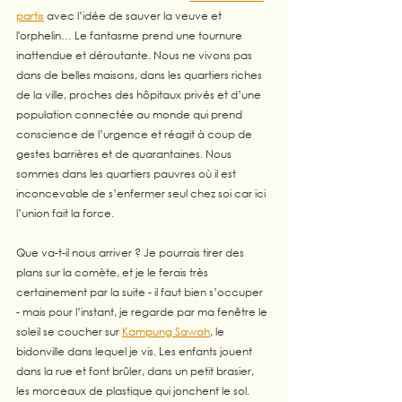
partis
 avec l’idée de sauver la veuve et 
l'orphelin… Le fantasme prend une tournure 
inattendue et déroutante. Nous ne vivons pas 
dans de belles maisons, dans les quartiers riches 
de la ville, proches des hôpitaux privés et d’une 
population connectée au monde qui prend 
conscience de l’urgence et réagit à coup de 
gestes barrières et de quarantaines. Nous 
sommes dans les quartiers pauvres où il est 
inconcevable de s’enfermer seul chez soi car ici 
l’union fait la force. 
Que va-t-il nous arriver ? Je pourrais tirer des 
plans sur la comète, et je le ferais très 
certainement par la suite - il faut bien s’occuper 
- mais pour l’instant, je regarde par ma fenêtre le 
soleil se coucher sur 
Kampung Sawah
, le 
bidonville dans lequel je vis. Les enfants jouent 
dans la rue et font brûler, dans un petit brasier, 
les morceaux de plastique qui jonchent le sol. 