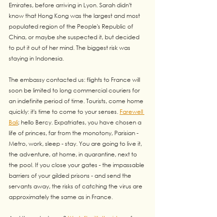
Emirates, before arriving in Lyon. Sarah didn't 
know that Hong Kong was the largest and most 
populated region of the People's Republic of 
China, or maybe she suspected it, but decided 
to put it out of her mind. The biggest risk was 
staying in Indonesia. 
The embassy contacted us: flights to France will 
soon be limited to long commercial couriers for 
an indefinite period of time. Tourists, come home 
quickly: it's time to come to your senses. 
Farewell 
Bali
; hello Bercy. Expatriates, you have chosen a 
life of princes, far from the monotony, Parisian - 
Metro, work, sleep - stay. You are going to live it, 
the adventure, at home, in quarantine, next to 
the pool. If you close your gates - the impassable 
barriers of your gilded prisons - and send the 
servants away, the risks of catching the virus are 
approximately the same as in France. 