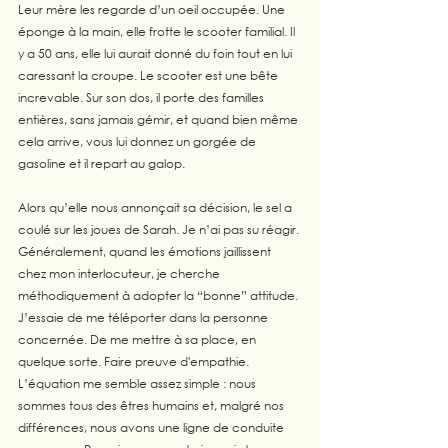
Leur mère les regarde d’un oeil occupée. Une 
éponge à la main, elle frotte le scooter familial. Il 
y a 50 ans, elle lui aurait donné du foin tout en lui 
caressant la croupe. Le scooter est une bête 
increvable. Sur son dos, il porte des familles 
entières, sans jamais gémir, et quand bien même 
cela arrive, vous lui donnez un gorgée de 
gasoline et il repart au galop. 
Alors qu’elle nous annonçait sa décision, le sel a 
coulé sur les joues de Sarah. Je n’ai pas su réagir. 
Généralement, quand les émotions jaillissent 
chez mon interlocuteur, je cherche 
méthodiquement à adopter la “bonne” attitude. 
J’essaie de me téléporter dans la personne 
concernée. De me mettre à sa place, en 
quelque sorte. Faire preuve d'empathie. 
L’équation me semble assez simple : nous 
sommes tous des êtres humains et, malgré nos 
différences, nous avons une ligne de conduite 