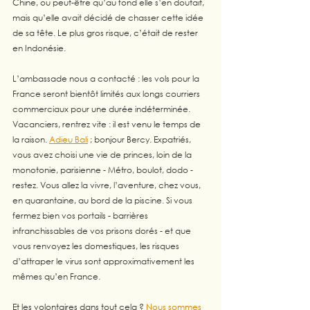
Chine, ou peut-être qu’au fond elle s’en doutait, 
mais qu’elle avait décidé de chasser cette idée 
de sa tête. Le plus gros risque, c’était de rester 
en Indonésie. 
L’ambassade nous a contacté : les vols pour la 
France seront bientôt limités aux longs courriers 
commerciaux pour une durée indéterminée. 
Vacanciers, rentrez vite : il est venu le temps de 
la raison. 
Adieu Bali
 ; bonjour Bercy. Expatriés, 
vous avez choisi une vie de princes, loin de la 
monotonie, parisienne - Métro, boulot, dodo - 
restez. Vous allez la vivre, l’aventure, chez vous, 
en quarantaine, au bord de la piscine. Si vous 
fermez bien vos portails - barrières 
infranchissables de vos prisons dorés - et que 
vous renvoyez les domestiques, les risques 
d’attraper le virus sont approximativement les 
mêmes qu’en France. 
Et les volontaires dans tout cela ? 
Nous sommes 