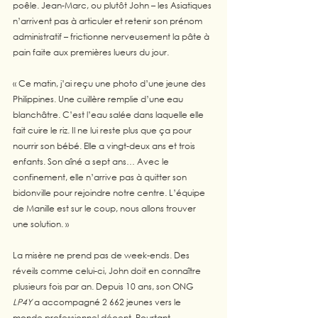
poêle. Jean-Marc, ou plutôt John – les Asiatiques 
n’arrivent pas à articuler et retenir son prénom 
administratif – frictionne nerveusement la pâte à 
pain faite aux premières lueurs du jour.
« Ce matin, j’ai reçu une photo d’une jeune des 
Philippines. Une cuillère remplie d’une eau 
blanchâtre. C’est l’eau salée dans laquelle elle 
fait cuire le riz. Il ne lui reste plus que ça pour 
nourrir son bébé. Elle a vingt-deux ans et trois 
enfants. Son aîné a sept ans… Avec le 
confinement, elle n’arrive pas à quitter son 
bidonville pour rejoindre notre centre. L’équipe 
de Manille est sur le coup, nous allons trouver 
une solution. »
La misère ne prend pas de week-ends. Des 
réveils comme celui-ci, John doit en connaître 
plusieurs fois par an. Depuis 10 ans, son ONG 
LP4Y
 a accompagné 2 662 jeunes vers le 
monde professionnel décent. Pourtant, 