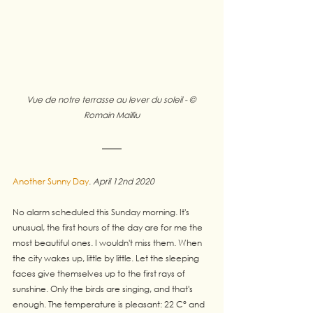
Vue de notre terrasse au lever du soleil - © 
Romain Mailliu
Another Sunny Day
. 
April 12nd 2020
No alarm scheduled this Sunday morning. It's 
unusual, the first hours of the day are for me the 
most beautiful ones. I wouldn't miss them. When 
the city wakes up, little by little. Let the sleeping 
faces give themselves up to the first rays of 
sunshine. Only the birds are singing, and that's 
enough. The temperature is pleasant: 22 C° and 