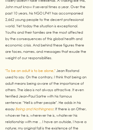
Misery doesn't take weekends. A waking like this, 
John must know it several times a year. Over the 
past 10 years, his NGO LP4Y has accompanied 
2,662 young people to the decent professional 
world. Yet today the situation is exceptional. 
Youths and their families are the most affected 
by the consequences of this global health and 
economic crisis. And behind these figures there 
are faces, names, and messages that exude the 
weight of our responsibilities.
"To be an adult is to be alone,"
 Jean Rostand 
used to say. On the contrary, I think that being an 
adult means being aware of the importance of 
others. The idea is not always attractive. It even 
terrified Jean-Paul Sartre with his famous 
sentence: "Hell is other people". He adds in his 
essay 
Being and Nothingness
: If there is an Other, 
whoever he is, wherever he is, whatever his 
relationship with me ... I have an outside, I have a 
nature; my original fall is the existence of the 