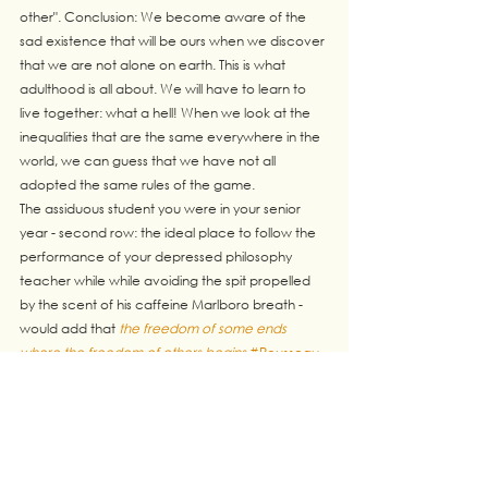
other". Conclusion: We become aware of the 
sad existence that will be ours when we discover 
that we are not alone on earth. This is what 
adulthood is all about. We will have to learn to 
live together: what a hell! When we look at the 
inequalities that are the same everywhere in the 
world, we can guess that we have not all 
adopted the same rules of the game. 
The assiduous student you were in your senior 
year - second row: the ideal place to follow the 
performance of your depressed philosophy 
teacher while while avoiding the spit propelled 
by the scent of his caffeine Marlboro breath - 
would add that 
the freedom of some ends 
where the freedom of others begins
#Rousseau
. 
Definitely, it's not easy to live together.
Yet, let's be honest, the best times we have are 
the times we share with each other. Don't tell me 
that you experienced a deep joy on a 