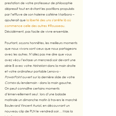
prestation de votre professeur de philosophie 
dépressif tout en évitant les postillons propulsés 
par l’effluve de son haleine caféine Marlboro – 
ajouterait que 
la liberté des uns s'arrête là où 
commence celle des autres
#Rousseau
.  
Décidément, pas facile de vivre ensemble.
Pourtant, soyons honnêtes, les meilleurs moments 
que nous vivons sont ceux que nous partageons 
avec les autres. N’allez pas me dire que vous 
avez vécu l’extase un mercredi soir devant une 
série B avec votre 
Heineken
 dans la main droite 
et votre ordinateur portable Lenovo - 
PowerPoint
 ouvert sur la dernière slide de votre 
Comex
 du lendemain - dans la main gauche.
On peut connaître certains moments 
d’émerveillement seul : lors d’une balade 
matinale un dimanche matin à travers le marché 
Boulevard Vincent Auriol, en découvrant un 
nouveau clip de PLN le vendredi soir… Mais la 