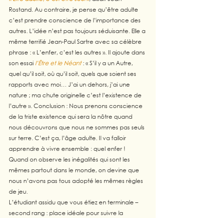
Rostand. Au contraire, je pense qu’être adulte 
c’est prendre conscience de l’importance des 
autres. L’idée n’est pas toujours séduisante. Elle a 
même terrifié Jean-Paul Sartre avec sa célèbre 
phrase : « L’enfer, c’est les autres ». Il ajoute dans 
son essai 
l’Être et le Néant
 : « S’il y a un Autre, 
quel qu’il soit, où qu’il soit, quels que soient ses 
rapports avec moi… J’ai un dehors, j’ai une 
nature ; ma chute originelle c’est l’existence de 
l’autre ». Conclusion : Nous prenons conscience 
de la triste existence qui sera la nôtre quand 
nous découvrons que nous ne sommes pas seuls 
sur terre. C’est ça, l’âge adulte. Il va falloir 
apprendre à vivre ensemble : quel enfer ! 
Quand on observe les inégalités qui sont les 
mêmes partout dans le monde, on devine que 
nous n’avons pas tous adopté les mêmes règles 
de jeu. 
L’étudiant assidu que vous étiez en terminale – 
second rang : place idéale pour suivre la 