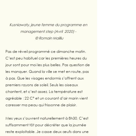
Kusniawaty, jeune femme du programme en 
management step (Avril  2020) - 
 © Romain Mailliu
Pas de réveil programmé ce dimanche matin. 
C’est peu habituel car les premières heures du 
jour sont pour moi les plus belles. Pas question de 
les manquer. Quand la ville se met en route, pas 
à pas. Que les visages endormis s’offrent aux 
premiers rayons de soleil. Seuls les oiseaux 
chantent, et c’est assez. La température est 
agréable : 22 C° et un courant d’air marin vient 
caresser ma peau qui frissonne de plaisir.  
Mes yeux s’ouvrent naturellement à 8h30. C’est 
suffisamment tôt pour décréter que la journée 
reste exploitable. Je casse deux œufs dans une 