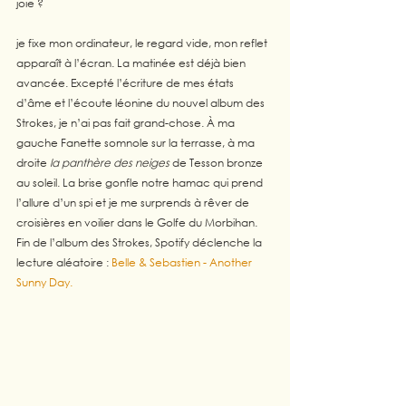
joie ?  
je fixe mon ordinateur, le regard vide, mon reflet 
apparaît à l’écran. La matinée est déjà bien 
avancée. Excepté l’écriture de mes états 
d’âme et l’écoute léonine du nouvel album des 
Strokes, je n’ai pas fait grand-chose. À ma 
gauche Fanette somnole sur la terrasse, à ma 
droite 
la panthère des neiges
 de Tesson bronze 
au soleil. La brise gonfle notre hamac qui prend 
l’allure d’un spi et je me surprends à rêver de 
croisières en voilier dans le Golfe du Morbihan. 
Fin de l’album des Strokes, Spotify déclenche la 
lecture aléatoire : 
Belle & Sebastien - Another 
Sunny Day. 