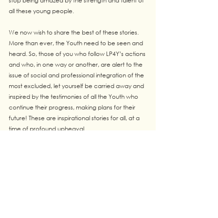
stop being amazed by the strength and talent of 
all these young people.
We now wish to share the best of these stories. 
More than ever, the Youth need to be seen and 
heard. So, those of you who follow LP4Y’s actions 
and who, in one way or another, are alert to the 
issue of social and professional integration of the 
most excluded, let yourself be carried away and 
inspired by the testimonies of all the Youth who 
continue their progress, making plans for their 
future! These are inspirational stories for all, at a 
time of profound upheaval.
To find out more about responses to the crisis in 
the field, find our last update 
here
.
Join us for the traditional LP4Y meetings in May 
which this year will take place online and will be 
enriched by contributions from Catalysts in the 
field or returning from mission and by testimonials 