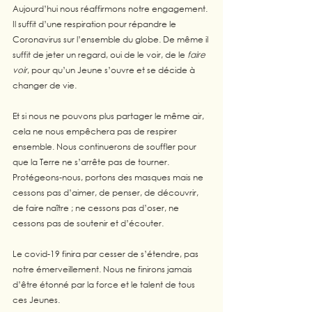
Aujourd’hui nous réaffirmons notre engagement. 
Il suffit d’une respiration pour répandre le 
Coronavirus sur l’ensemble du globe. De même il 
suffit de jeter un regard, oui de le voir, de le
 faire 
voir
, pour qu’un Jeune s’ouvre et se décide à 
changer de vie.
Et si nous ne pouvons plus partager le même air, 
cela ne nous empêchera pas de respirer 
ensemble. Nous continuerons de souffler pour 
que la Terre ne s’arrête pas de tourner. 
Protégeons-nous, portons des masques mais ne 
cessons pas d’aimer, de penser, de découvrir, 
de faire naître ; ne cessons pas d’oser, ne 
cessons pas de soutenir et d’écouter. 
Le covid-19 finira par cesser de s’étendre, pas 
notre émerveillement. Nous ne finirons jamais 
d’être étonné par la force et le talent de tous 
ces Jeunes. 